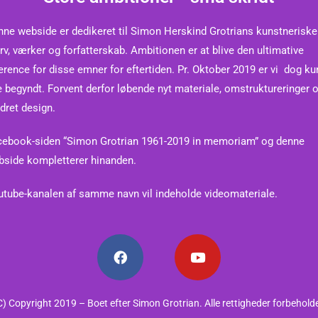
ne webside er dedikeret til Simon Herskind Grotrians kunstneriske 
rv, værker og forfatterskab. Ambitionen er at blive den ultimative
erence for disse emner for eftertiden.
Pr. Oktober 2019 er vi dog ku
e begyndt. Forvent derfor løbende nyt materiale, omstruktureringer 
dret design.
cebook-siden “Simon Grotrian 1961-2019 in memoriam” og denne
bside kompletterer hinanden.
tube-kanalen af samme navn vil indeholde videomateriale.
C) Copyright 2019 – Boet efter Simon Grotrian. Alle rettigheder forbehold