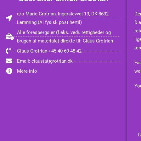
c/o Marie Grotrian, Ingerslevvej 13, DK-8632
Den
Lemming (Al fysisk post hertil)
& a
ref
Alle forespørgsler (f.eks. vedr. rettigheder og
lig
brugen af materiale) direkte til: Claus Grotrian
æn
Claus Grotrian +45 40 60 48 42
Email: claus(at)grotrian.dk
Fa
Mere info
we
You
(