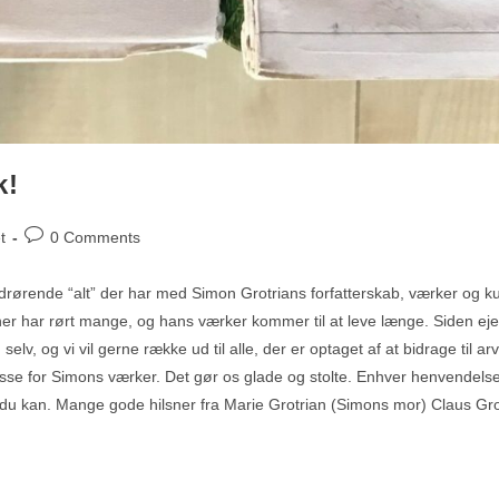
k!
t
0 Comments
rørende “alt” der har med Simon Grotrians forfatterskab, værker og kun
er har rørt mange, og hans værker kommer til at leve længe. Siden ejes,
 selv, og vi vil gerne række ud til alle, der er optaget af at bidrage til a
teresse for Simons værker. Det gør os glade og stolte. Enhver henvende
 du kan. Mange gode hilsner fra Marie Grotrian (Simons mor) Claus Grot