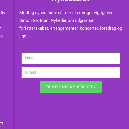
liv
Modtag nyhedsbrev når der sker noget vigtigt vedr.
Simon Grotrian: Nyheder om udgivelser,
n
forfatterskabet, arrangementer, koncerter, foredrag og
og
lign.
TILMELDING NYHEDSBREV
es