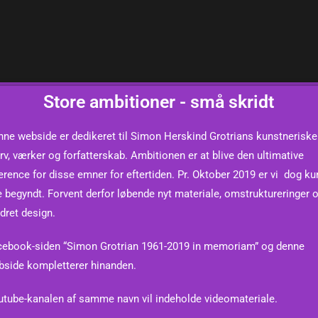
Store ambitioner - små skridt
ne webside er dedikeret til Simon Herskind Grotrians kunstneriske 
rv, værker og forfatterskab. Ambitionen er at blive den ultimative
erence for disse emner for eftertiden.
Pr. Oktober 2019 er vi dog ku
e begyndt. Forvent derfor løbende nyt materiale, omstruktureringer 
dret design.
cebook-siden “Simon Grotrian 1961-2019 in memoriam” og denne
bside kompletterer hinanden.
tube-kanalen af samme navn vil indeholde videomateriale.