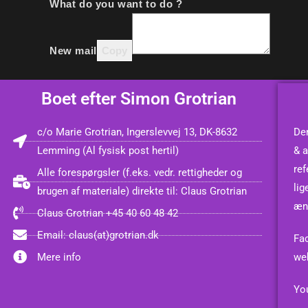
What do you want to do ?
New mail
Copy
Boet efter Simon Grotrian
c/o Marie Grotrian, Ingerslevvej 13, DK-8632
Den
Lemming (Al fysisk post hertil)
& a
ref
Alle forespørgsler (f.eks. vedr. rettigheder og
lig
brugen af materiale) direkte til: Claus Grotrian
æn
Claus Grotrian +45 40 60 48 42
Email: claus(at)grotrian.dk
Fa
Mere info
we
You