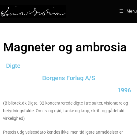
Menu
Magneter og ambrosia
Digte
Borgens Forlag A/S
1996
(Bibliotek.dk
Digte. 32 koncentrerede digte i tre suiter, visionære og
betydningsfulde. Om liv og død, tanke og krop, skrift og gådefuld
virkelighed
)
Præcis udgivelsesdato kendes ikke, men tidligste anmeldelser er