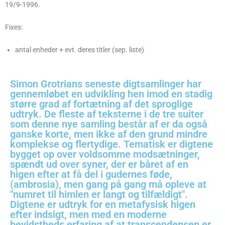
19/9-1996.
Fixes:
antal enheder + evt. deres titler (sep. liste)
Simon Grotrians seneste digtsamlinger har
gennemløbet en udvikling hen imod en stadig
større grad af fortætning af det sproglige
udtryk. De fleste af teksterne i de tre suiter
som denne nye samling består af er da også
ganske korte, men ikke af den grund mindre
komplekse og flertydige. Tematisk er digtene
bygget op over voldsomme modsætninger,
spændt ud over syner, der er båret af en
higen efter at få del i gudernes føde,
(ambrosia), men gang på gang må opleve at
"numret til himlen er langt og tilfældigt".
Digtene er udtryk for en metafysisk higen
efter indsigt, men med en moderne
bevidstheds erfaring af at transcendensen er