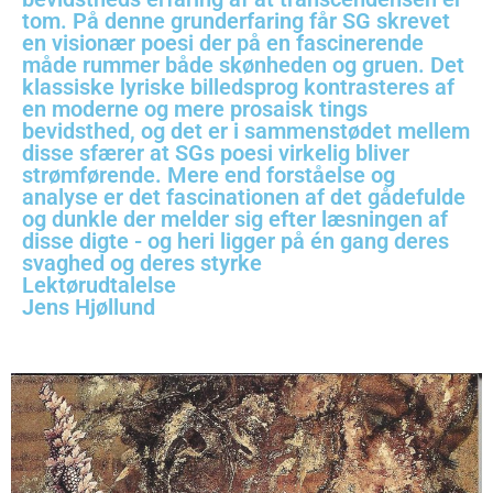
tom. På denne grunderfaring får SG skrevet
en visionær poesi der på en fascinerende
måde rummer både skønheden og gruen. Det
klassiske lyriske billedsprog kontrasteres af
en moderne og mere prosaisk tings
bevidsthed, og det er i sammenstødet mellem
disse sfærer at SGs poesi virkelig bliver
strømførende. Mere end forståelse og
analyse er det fascinationen af det gådefulde
og dunkle der melder sig efter læsningen af
disse digte - og heri ligger på én gang deres
svaghed og deres styrke
Lektørudtalelse
Jens Hjøllund