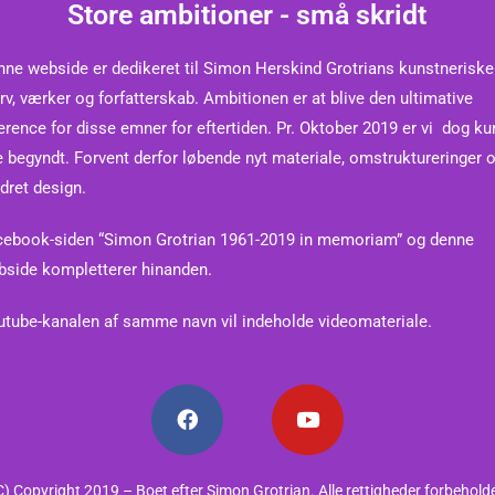
Store ambitioner - små skridt
ne webside er dedikeret til Simon Herskind Grotrians kunstneriske 
rv, værker og forfatterskab. Ambitionen er at blive den ultimative
erence for disse emner for eftertiden.
Pr. Oktober 2019 er vi dog ku
e begyndt. Forvent derfor løbende nyt materiale, omstruktureringer 
dret design.
cebook-siden “Simon Grotrian 1961-2019 in memoriam” og denne
bside kompletterer hinanden.
tube-kanalen af samme navn vil indeholde videomateriale.
C) Copyright 2019 – Boet efter Simon Grotrian. Alle rettigheder forbehold