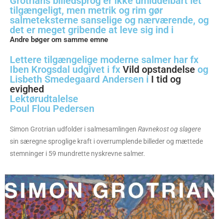
Grotrians billedsprog er ikke umiddelbart let
tilgængeligt, men metrik og rim gør
salmeteksterne sanselige og nærværende, og
det er meget gribende at leve sig ind i
Andre bøger om samme emne
Lettere tilgængelige moderne salmer har fx
Iben Krogsdal udgivet i fx
Vild opstandelse
og
Lisbeth Smedegaard Andersen i
I tid og
evighed
Lektørudtalelse
Poul Flou Pedersen
Simon Grotrian udfolder i salmesamlingen
Ravnekost og slagere
sin særegne sproglige kraft i overrumplende billeder og mættede
stemninger i 59 mundrette nyskrevne salmer.