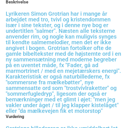
Beskrivelse
Lyrikeren Simon Grotrian har i mange år
arbejdet med tro, tvivl og kristendommen
især i sine tekster, og i denne nye bog er
undertitlen "salmer". Næsten alle teksterne
anvender rim, og nogle kan muligvis synges
til kendte salmemelodier, men det er ikke
angivet i bogen. Grotrian fortolker ofte de
gamle bibeltekster med de højstemte ord i en
ny sammensætning med moderne begreber
på en uventet måde, fx "Fader, gå ad
marmortrinet / med en mejetærskers energi".
Karakteristisk er også naturbillederne, fx
"sommersne fra mælkebøtter", nye
sammensatte ord som "trostvivlraketter" og
"sommerfugledryp", ligesom der også er
bemærkninger med et glimt i øjet: "men jeg
vakler under åget / til jeg klapper kistelåget"
eller "da mælkevejen fik et motorstop"
Vurdering