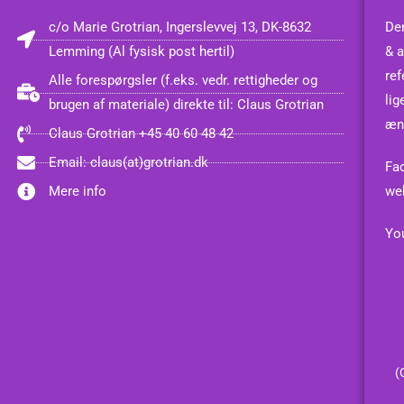
c/o Marie Grotrian, Ingerslevvej 13, DK-8632
Den
Lemming (Al fysisk post hertil)
& a
ref
Alle forespørgsler (f.eks. vedr. rettigheder og
lig
brugen af materiale) direkte til: Claus Grotrian
æn
Claus Grotrian +45 40 60 48 42
Email: claus(at)grotrian.dk
Fa
Mere info
we
You
(