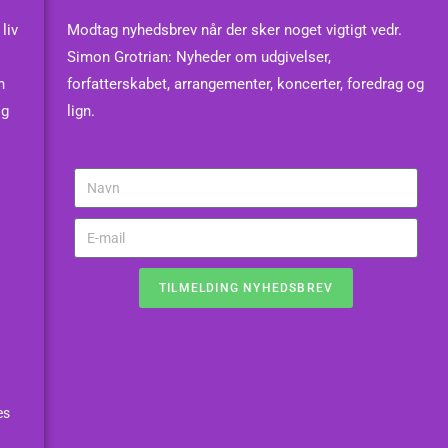
liv
Modtag nyhedsbrev når der sker noget vigtigt vedr.
Simon Grotrian: Nyheder om udgivelser,
n
forfatterskabet, arrangementer, koncerter, foredrag og
og
lign.
TILMELDING NYHEDSBREV
es