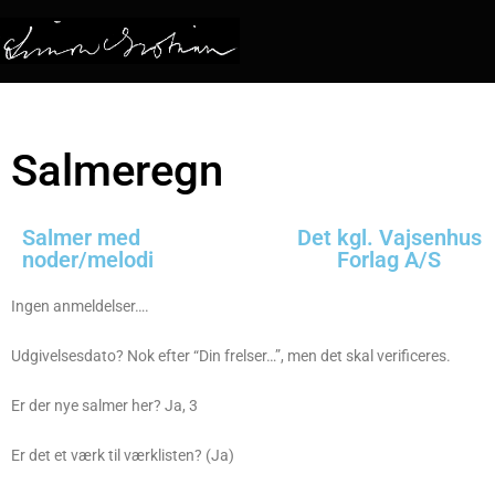
Salmeregn
Salmer med
Det kgl. Vajsenhus
noder/melodi
Forlag A/S
Ingen anmeldelser….
Udgivelsesdato? Nok efter “Din frelser…”, men det skal verificeres.
Er der nye salmer her? Ja, 3
Er det et værk til værklisten? (Ja)