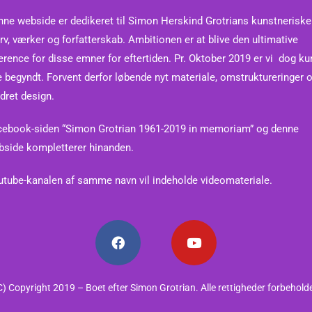
ne webside er dedikeret til Simon Herskind Grotrians kunstneriske 
rv, værker og forfatterskab. Ambitionen er at blive den ultimative
erence for disse emner for eftertiden.
Pr. Oktober 2019 er vi dog ku
e begyndt. Forvent derfor løbende nyt materiale, omstruktureringer 
dret design.
cebook-siden “Simon Grotrian 1961-2019 in memoriam” og denne
bside kompletterer hinanden.
tube-kanalen af samme navn vil indeholde videomateriale.
C) Copyright 2019 – Boet efter Simon Grotrian. Alle rettigheder forbehold