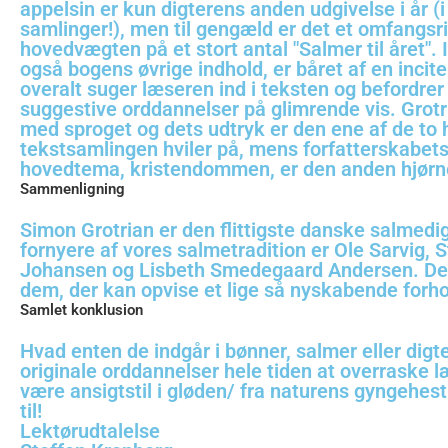
appelsin er kun digterens anden udgivelse i år 
samlinger!), men til gengæld er det et omfangs
hovedvægten på et stort antal "Salmer til året"
også bogens øvrige indhold, er båret af en inci
overalt suger læseren ind i teksten og befordr
suggestive orddannelser på glimrende vis. Grotr
med sproget og dets udtryk er den ene af de to
tekstsamlingen hviler på, mens forfatterskabet
hovedtema, kristendommen, er den anden hjørn
Sammenligning
Simon Grotrian er den flittigste danske salmedi
fornyere af vores salmetradition er Ole Sarvig,
Johansen og Lisbeth Smedegaard Andersen. De
dem, der kan opvise et lige så nyskabende forho
Samlet konklusion
Hvad enten de indgår i bønner, salmer eller digt
originale orddannelser hele tiden at overraske læ
være ansigtstil i gløden/ fra naturens gyngehes
til!
Lektørudtalelse