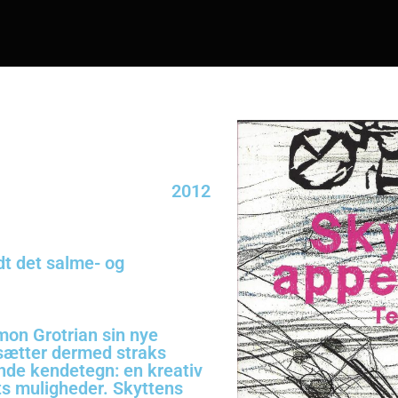
2012
dt det salme- og
mon Grotrian sin nye
 sætter dermed straks
nde kendetegn: en kreativ
ts muligheder. Skyttens