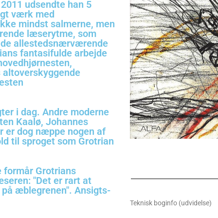
(i 2011 udsendte han 5
rigt værk med
. Ikke mindst salmerne, men
terende læserytme, som
er de allestedsnærværende
ians fantasifulde arbejde
 hovedhjørnesten,
s altoverskyggende
esten
gter i dag. Andre moderne
 Sten Kaalø, Johannes
r er dog næppe nogen af
ld til sproget som Grotrian
e formår Grotrians
seren: "Det er rart at
t på æblegrenen". Ansigts-
Teknisk boginfo (udvidelse)