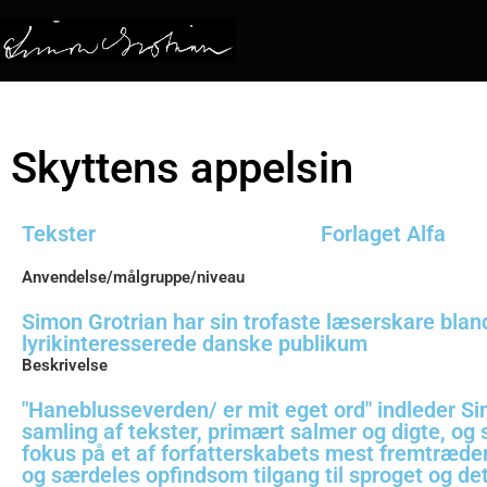
Skyttens appelsin
Tekster
Forlaget Alfa
Anvendelse/målgruppe/niveau
Simon Grotrian har sin trofaste læserskare blan
lyrikinteresserede danske publikum
Beskrivelse
"Haneblusseverden/ er mit eget ord" indleder Si
samling af tekster, primært salmer og digte, og
fokus på et af forfatterskabets mest fremtræde
og særdeles opfindsom tilgang til sproget og de