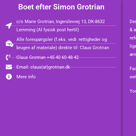
Boet efter Simon Grotrian
c/o Marie Grotrian, Ingerslevvej 13, DK-8632
Den
Lemming (Al fysisk post hertil)
& a
ref
Alle forespørgsler (f.eks. vedr. rettigheder og
lig
brugen af materiale) direkte til: Claus Grotrian
æn
Claus Grotrian +45 40 60 48 42
Email: claus(at)grotrian.dk
Fa
Mere info
we
You