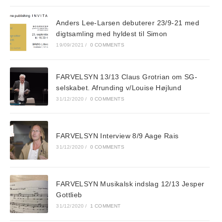
Anders Lee-Larsen debuterer 23/9-21 med
digtsamling med hyldest til Simon
19/09/2021
/
0 COMMENTS
FARVELSYN 13/13 Claus Grotrian om SG-
selskabet. Afrunding v/Louise Højlund
31/12/2020
/
0 COMMENTS
FARVELSYN Interview 8/9 Aage Rais
31/12/2020
/
0 COMMENTS
FARVELSYN Musikalsk indslag 12/13 Jesper
Gottlieb
31/12/2020
/
1 COMMENT