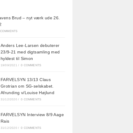
avens Brud – nyt værk ude 26.
2
 COMMENTS
Anders Lee-Larsen debuterer
23/9-21 med digtsamling med
hyldest til Simon
19/09/2021
/
0 COMMENTS
FARVELSYN 13/13 Claus
Grotrian om SG-selskabet.
Afrunding v/Louise Højlund
31/12/2020
/
0 COMMENTS
FARVELSYN Interview 8/9 Aage
Rais
31/12/2020
/
0 COMMENTS