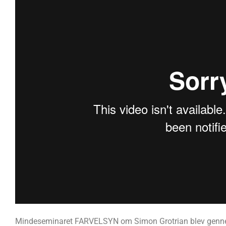
Mindeseminaret FARVELSYN om Simon Grotrian blev gennem