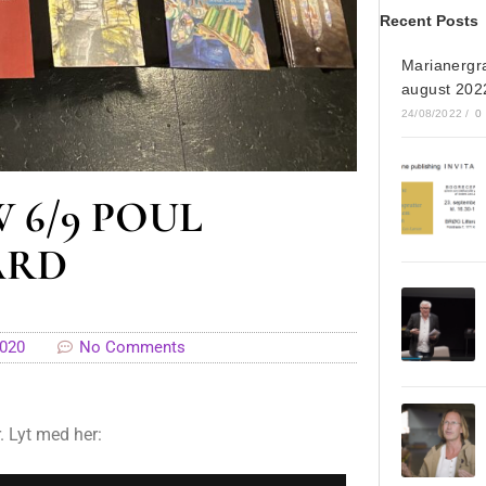
Recent Posts
Marianergr
august 202
24/08/2022
/
0
 6/9 POUL
ARD
2020
No Comments
. Lyt med her: