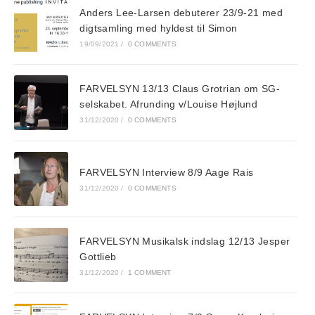
Anders Lee-Larsen debuterer 23/9-21 med
digtsamling med hyldest til Simon
19/09/2021
/
0 COMMENTS
FARVELSYN 13/13 Claus Grotrian om SG-
selskabet. Afrunding v/Louise Højlund
31/12/2020
/
0 COMMENTS
FARVELSYN Interview 8/9 Aage Rais
31/12/2020
/
0 COMMENTS
FARVELSYN Musikalsk indslag 12/13 Jesper
Gottlieb
31/12/2020
/
1 COMMENT