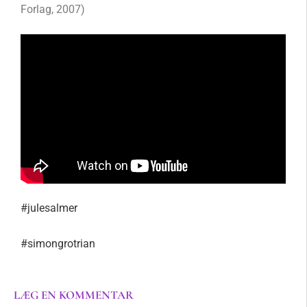
Forlag, 2007)
#julesalmer
#simongrotrian
LÆG EN KOMMENTAR